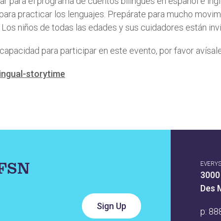
olar para el programa de cuentos bilingües en español e in
ara practicar los lenguajes. Prepárate para mucho movimi
. Los niños de todas las edades y sus cuidadores están inv
apacidad para participar en este evento, por favor avísale 
ingual-storytime
IFSN
EVERY
3000
Des 
p:
88