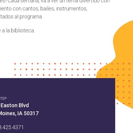
glés! Cada semana, va a ver un tema divertido con
ento con cantos, bailes, instrumentos,
itados al programa.
a la biblioteca.
STEP
 Easton Blvd
Moines, IA 50317
8.425.4371