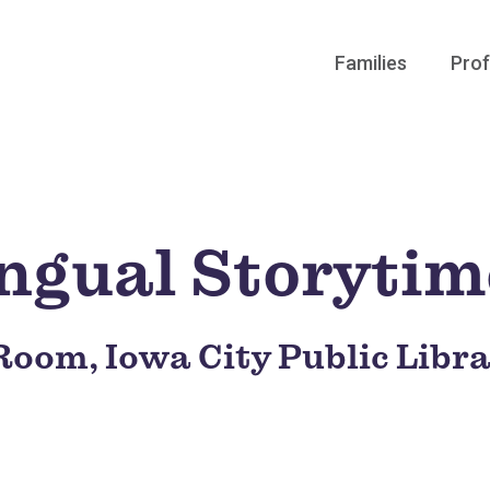
Families
Prof
ingual Storytim
Room, Iowa City Public Libr