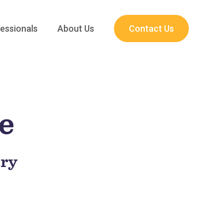
essionals
About Us
Contact Us
e
ary